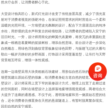
然水疗会所，让消费者醉心于此。
大堂设计独具匠心，新式灯光设计改变了传统放置高度，减少了强光直
射对于消费者视觉的强硬冲击，在保证照明需求的同时营造出一个柔和
温暖的光照环境。一方墙壁波光粼粼的设计，配合下方潺潺流出的纯净
水柱，用舒缓的流水声和复古的砖墙纹路，让消费者的思绪陷入安宁的
旧日时光。一旁，设计师用简化的蝉翼代表夏蝉，将突兀的承重圆柱意
象成一根栖息着夏蝉的挺拔树枝，增添自然意味。前台设计进一步深化
自然概念，用绿色浮刻曲纹背景板象征绿色田野，与振翅飞过的大雁勾
勒出一幅岁月静好的乡野画面，灯饰设计采用莲蓬造型，让吊灯与天野
背景相互呼应，增强一体性观感。
连廊一边墙壁采用大块类粗粝石块建材，用形似自然石块的堆垒将现代
墙壁筑建出原始石壁的假象，给消费者身处古老自然的错觉。另一侧墙
壁设计，设计师采用上宽下窄的装修设计方式，物理上拉宽了走廊过道
的空间面积，同时在墙壁设计上选择落地窗增强视觉观感，两者结合大
大提升了连廊的通透感。不仅于此，透明落地窗和另一侧原始石壁的结
合，还令消费者仿佛置身在天然的悬崖隧道上，有暂时脱离繁杂现实、
回归自然的安宁感受。