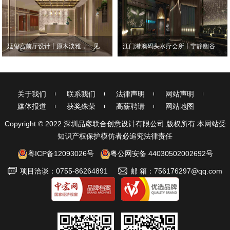
延玺宫前厅设计丨原木淡雅，一见“清”心
江门港澳码头水疗会所丨宁静幽谷，自然安宁
关于我们
联系我们
法律声明
网站声明
媒体报道
获奖殊荣
高薪聘请
网站地图
Copyright © 2022 深圳品彦联合创意设计有限公司 版权所有 本网站受
知识产权保护模仿者必追究法律责任
粤ICP备12093026号
粤公网安备 44030502002692号
项目洽谈：0755-86264891
邮 箱：756176297@qq.com