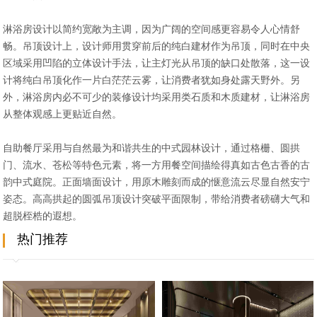
淋浴房设计以简约宽敞为主调，因为广阔的空间感更容易令人心情舒
畅。吊顶设计上，设计师用贯穿前后的纯白建材作为吊顶，同时在中央
区域采用凹陷的立体设计手法，让主灯光从吊顶的缺口处散落，这一设
计将纯白吊顶化作一片白茫茫云雾，让消费者犹如身处露天野外。另
外，淋浴房内必不可少的装修设计均采用类石质和木质建材，让淋浴房
从整体观感上更贴近自然。
自助餐厅采用与自然最为和谐共生的中式园林设计，通过格栅、圆拱
门、流水、苍松等特色元素，将一方用餐空间描绘得真如古色古香的古
韵中式庭院。正面墙面设计，用原木雕刻而成的惬意流云尽显自然安宁
姿态。高高拱起的圆弧吊顶设计突破平面限制，带给消费者磅礴大气和
超脱桎梏的遐想。
热门推荐