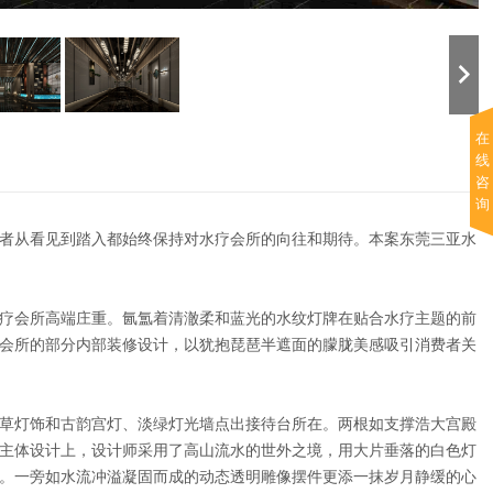
在
线
咨
询
者从看见到踏入都始终保持对水疗会所的向往和期待。本案东莞三亚水
疗会所高端庄重。氤氲着清澈柔和蓝光的水纹灯牌在贴合水疗主题的前
会所的部分内部装修设计，以犹抱琵琶半遮面的朦胧美感吸引消费者关
草灯饰和古韵宫灯、淡绿灯光墙点出接待台所在。两根如支撑浩大宫殿
主体设计上，设计师采用了高山流水的世外之境，用大片垂落的白色灯
。一旁如水流冲溢凝固而成的动态透明雕像摆件更添一抹岁月静缓的心