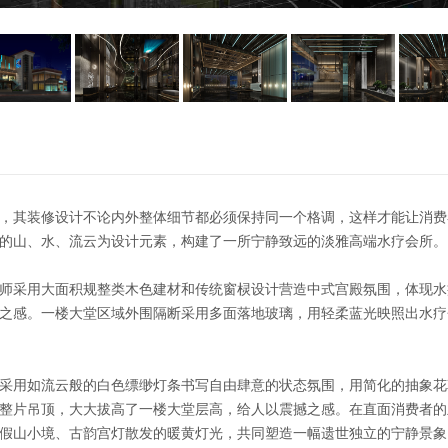
，其装修设计不论内外整体细节都必须保持同一个格调，这样才能让消费
的山、水、流云为设计元素，构建了一所宁静致远的淡雅高端水疗会所。
师采用大面积规整类木色建材和传统窗棂设计营造中式宫殿氛围，体现水
之感。一楼大堂区域外围隔断采用多面落地玻璃，用轻柔蓝光映照出水疗
采用如流云般的白色缥缈灯条书写自由肆意的状态氛围，用简化的抽象花
整片吊顶，大大拔高了一楼大堂层高，给人以震撼之感。在直面消费者的
假山小境、古韵宫灯散发的暖黄灯光，共同塑造一幅遗世独立的宁静景象