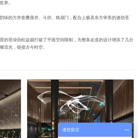
世界。
韵味的方井套叠藻井、斗拱、格扇门，配合上极具东方审美的遒劲苍
置的苍绿劲松盆栽打破了平面空间限制，为整条走道的设计增添了几分
璀璨流光，链接古今时空。
请您留言