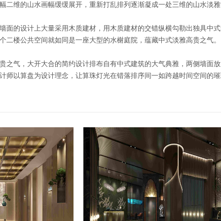
幅二维的山水画幅缓缓展开，重新打乱排列逐渐凝成一处三维的山水淡雅
墙面的设计上大量采用木质建材，用木质建材的交错纵横勾勒出独具中式
个二楼公共空间就如同是一座大型的水榭庭院，蕴藏中式淡雅高贵之气。
贵之气，大开大合的简约设计排布自有中式建筑的大气典雅，两侧墙面放
计师以算盘为设计理念，让算珠灯光在错落排序间一如跨越时间空间的