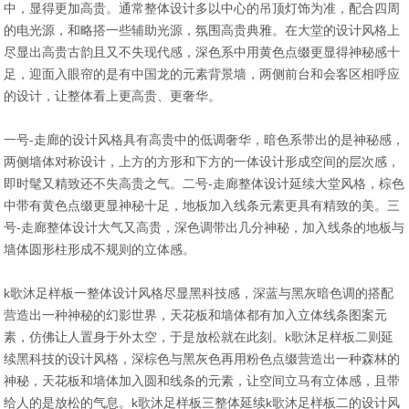
中，显得更加高贵。通常整体设计多以中心的吊顶灯饰为准，配合四周
的电光源，和略搭一些辅助光源，氛围高贵典雅。在大堂的设计风格上
尽显出高贵古韵且又不失现代感，深色系中用黄色点缀更显得神秘感十
足，迎面入眼帘的是有中国龙的元素背景墙，两侧前台和会客区相呼应
的设计，让整体看上更高贵、更奢华。
一号-走廊的设计风格具有高贵中的低调奢华，暗色系带出的是神秘感，
两侧墙体对称设计，上方的方形和下方的一体设计形成空间的层次感，
即时髦又精致还不失高贵之气。二号-走廊整体设计延续大堂风格，棕色
中带有黄色点缀更显神秘十足，地板加入线条元素更具有精致的美。三
号-走廊整体设计大气又高贵，深色调带出几分神秘，加入线条的地板与
墙体圆形柱形成不规则的立体感。
k歌沐足样板一整体设计风格尽显黑科技感，深蓝与黑灰暗色调的搭配
营造出一种神秘的幻影世界，天花板和墙体都有加入立体线条图案元
素，仿佛让人置身于外太空，于是放松就在此刻。k歌沐足样板二则延
续黑科技的设计风格，深棕色与黑灰色再用粉色点缀营造出一种森林的
神秘，天花板和墙体加入圆和线条的元素，让空间立马有立体感，且带
给人的是放松的气息。k歌沐足样板三整体延续k歌沐足样板二的设计风