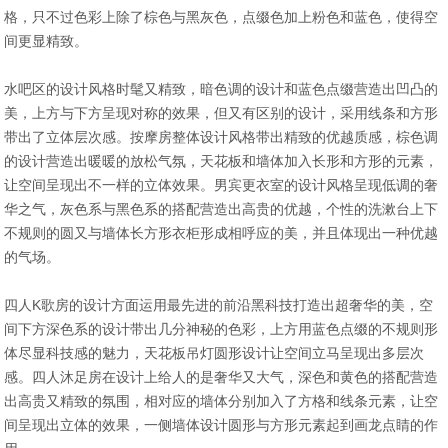
格，只不过色彩上除了棕色与黑灰色，点缀色加上粉色和蓝色，使得空
间更显精致。
水吧区的设计风格时髦又精致，暗色调的设计和蓝色点缀营造出凹凸的
美，上方与下方呈现对称的效果，但又有区别的设计，采用线条和方形
带出了立体层次感。按摩房整体设计风格带出精致的优越质感，棕色调
的设计营造出暖暖的放松气氛，天花板和墙体加入长形和方形的元素，
让空间呈现出不一样的立体效果。男宾更衣室的设计风格呈现低调的奢
华之气，灰色系与黑色系的搭配营造出高贵的优越，个性的洗漱台上下
不规则的圆又与墙体长方形衣柜形成相呼应的美，并且体现出一种优越
的气场。
四人K歌房的设计方面运用最先进的前沿黑科技打造出超奢华的美，空
间下方深色系的设计带出几分神秘的色彩，上方用蓝色点缀的不规则形
体尽显科技感的魅力，天花板吊灯圆形设计让空间立马呈现出多层次
感。四人沐足房在设计上给人的是奢华又大气，深色和黄色的搭配营造
出高贵又精致的氛围，相对应的墙体分别加入了方格和线条元素，让空
间呈现出立体的效果，一侧墙体设计圆形与方形元素起到画龙点睛的作