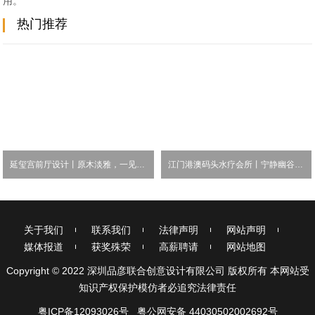
用。
热门推荐
延玺宫前厅设计丨原木淡雅，一见“清”心
江门港澳码头水疗会所丨宁静幽谷，自然安宁
关于我们
联系我们
法律声明
网站声明
媒体报道
获奖殊荣
高薪聘请
网站地图
Copyright © 2022 深圳品彦联合创意设计有限公司 版权所有 本网站受
知识产权保护模仿者必追究法律责任
粤ICP备12093026号
粤公网安备 44030502002692号