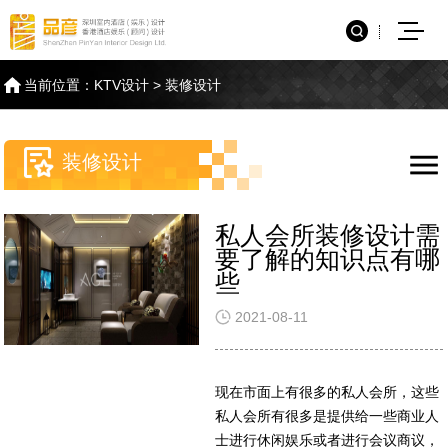
当前位置：
KTV设计
>
装修设计
装修设计
酒吧设计公司的设计
充分考虑不同区域的
洗浴会所装修设计过
私人会所装修设计需
如何让水疗会所设计
酒吧吧台设计中比较
思路都有哪些需要知
酒吧室内设计 带来
程中需要注意哪些地
要了解的知识点有哪
更具有特色
关键的地方有哪些
道的
更好的体验
方
些
2021-08-10
2021-08-09
2021-08-13
2021-08-12
2021-08-12
2021-08-11
水疗是现在一个非常流行的休闲方
大部分去酒吧的人第一个会看到的往
酒吧是很受年轻人喜欢的地方，在这
酒吧，是一个有故事的地方，在这里
洗浴会所是典型的服务盈利型场所，
现在市面上有很多的私人会所，这些
式，同时也是一种治疗的方法。用英
往就是酒吧吧台，因为去酒吧最终的
里可以休闲放松，既能够品尝到各式
可以品酒，观看节目，也可以让自己
再进行洗浴会所装修设计时，作为运
私人会所有很多是提供给一些商业人
文说水疗就是SPA，一般来说，水疗
目的就是喝酒，所以很多的吧台都是
美酒，还可以欣赏好看的节目。现在
好好的放松。一个有“味道”的酒吧，
行投入的前期是非常消耗资金和物力
士进行休闲娱乐或者进行会议商议，
是从我们亚洲国家流传出去的，在我
整个酒吧的视觉中心，没有吧台，还