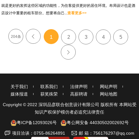
就是更好的发挥这些区域的功能性，为住客提供更好的居住环境。布局设计也是酒
店设计中重要的租车部分。想要将自己...
查看更多>>
1
204条
<
2
3
4
5
>
关于我们
联系我们
法律声明
网站声明
媒体报道
获奖殊荣
高薪聘请
网站地图
Copyright © 2022 深圳品彦联合创意设计有限公司 版权所有 本网站受
知识产权保护模仿者必追究法律责任
粤ICP备12093026号
粤公网安备 44030502002692号
项目洽谈：0755-86264891
邮 箱：756176297@qq.com