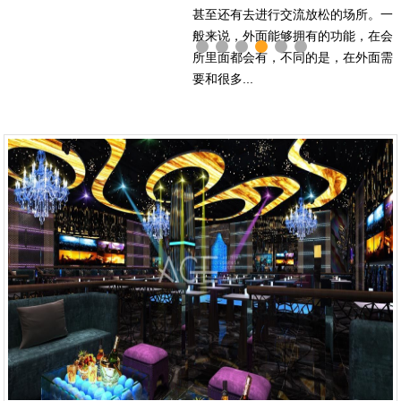
的酒吧为了吸引更多人，在设计上也
可以让人在这里好好的感受内部的环
的。并且不同的档次，会所对于装修
甚至还有去进行交流放松的场所。一
国自古以来也有用水疗的方式来进行
称得上酒吧吗？正是因为如此，所以
是花费了不少心思。想要做好酒吧设
境。酒吧设计的效果，更是给前来消
的要求和装修效果也是不同的，那么
般来说，外面能够拥有的功能，在会
放松，防病治疗的各种用途。因此现
很多的酒吧设计团队都是将酒吧吧台
计的工作，除了找到专业的酒吧设计
费的客人带来各种直观的视觉感受。
洗浴会所装修设计公司有哪些推荐？
所里面都会有，不同的是，在外面需
在市面上的...
设计作为...
公司之外...
酒吧室...
在洗浴会...
要和很多...