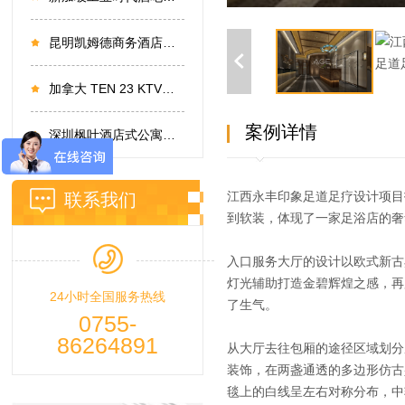
昆明凯姆德商务酒店设计
加拿大 TEN 23 KTV设计
案例详情
深圳枫叶酒店式公寓设计
江西永丰印象足道足疗设计项目
联系我们
到软装，体现了一家足浴店的奢
入口服务大厅的设计以欧式新古
灯光辅助打造金碧辉煌之感，再
24小时全国服务热线
了生气。
0755-
86264891
从大厅去往包厢的途径区域划分
装饰，在两盏通透的多边形仿古
毯上的白线呈左右对称分布，中