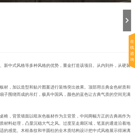
在
线
咨
询
、新中式风格等多种风格的优势，重金打造该项目。从内到外，从硬装
板材，加以造型和贴片图案进行装饰突出效果。顶部用古典金色材质和
扇子围绕而成的吊灯，极具中国风，颜色的蓝色让古典气质的空间充满
桌椅，背景墙面以暗灰色板材作为主背景，中间两幅方正的古典画作为
质材料处理，凸显沉稳大气之风。过度至走廊区域，笔直的通道沿着地
适的感觉。木框条纹和半圆柱的全木质结构设计把中式风格展示得淋漓