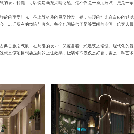
筑的设计精髓，可以说是画龙点睛之笔。这不仅是一座足浴城，更是一家
静谧的享受时光，往上等材质的巨型沙发一躺，头顶的灯光在白纱的过滤
会，忘记所有的烦恼与疲惫。每个包间提供了足够宽阔的空间，给客人最
古典贵族之气质，在局部的设计中又蕴含着中式建筑之精髓。现代化的复
这就是该项目想要达到的上佳效果，让装修不仅仅是好看，更是一种艺术