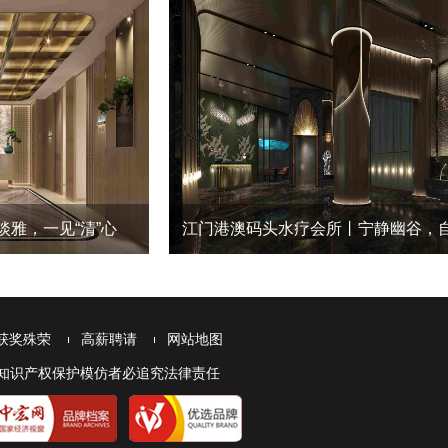
雅，一见“清”心
江门港澳码头水疗会所丨宁静幽谷，
获奖殊荣
高薪聘请
网站地图
本网站受知识产权保护模仿者必追究法律责任