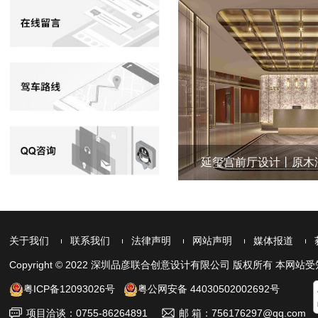
中山华亿水疗会所设计
延玺宫前厅设计丨原木淡
关于我们
联系我们
法律声明
网站声明
媒体报道
Copyright © 2022 深圳品彦联合创意设计有限公司 版权所有 
粤ICP备12093026号
粤公网安备 44030502002692号
项目洽谈：0755-86264891
邮 箱：756176297@qq.com