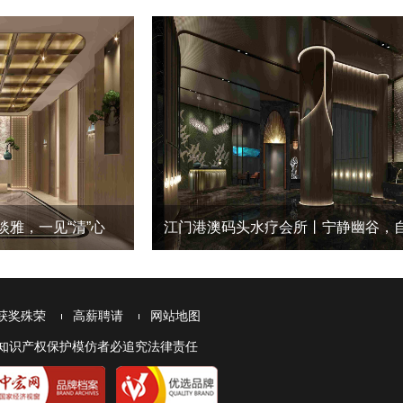
雅，一见“清”心
江门港澳码头水疗会所丨宁静幽谷，
获奖殊荣
高薪聘请
网站地图
本网站受知识产权保护模仿者必追究法律责任