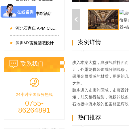
深圳社区图书馆酒店设计
河北石家庄 APM Club 酒吧设计
案例详情
深圳MX麦橡酒吧设计（西乡店）
步入本案大堂，典雅气质扑面而
联系我们
计，外露龙骨装饰成分割线条，
采用金属质感的材质，用硬朗几
之笔。
踱步进入走廊的区域，走廊设计
24小时全国服务热线
矩，却又相得益彰，流畅的线条
0755-
石地板中流水般的图案相互辉映
86264891
热门推荐