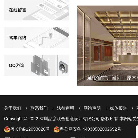
中山华亿水疗会所设计
延玺宫前厅设计丨原木淡
关于我们
联系我们
法律声明
网站声明
媒体报道
Copyright © 2022 深圳品彦联合创意设计有限公司 版权所有 
粤ICP备12093026号
粤公网安备 44030502002692号