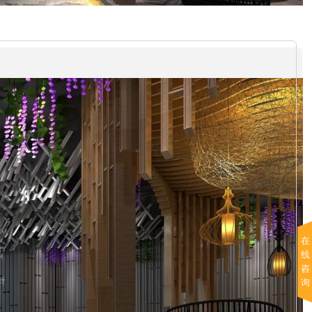
在
线
咨
询