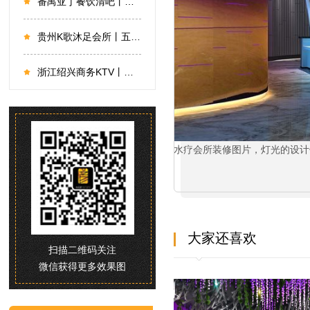
番禺亚丁餐饮清吧丨设计艺术的重新解构
贵州K歌沐足会所丨五彩斑斓，霓虹璀璨，众元素的碰撞相生
浙江绍兴商务KTV丨以对称有序铸就磅礴璀璨
水疗会所装修图片，灯光的设计
大家还喜欢
扫描二维码关注
微信获得更多效果图