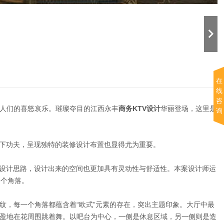
在
线
咨
人们的喜怒哀乐。璀璨夺目的江西永丰
商务KTV设计
华丽登场，这里是
询
上下功夫，呈现独特的装修设计布置也显得尤为重要。
与设计思路，设计出来的空间也更加具有灵动性与舒适性。本案设计师运
各个角落。
纹，每一个角落都蕴含着“欧式”元素的存在，突出主题印象。大厅中最
盈地在花周围跳着舞。以吧台为中心，一侧是休息区域，另一侧则是造