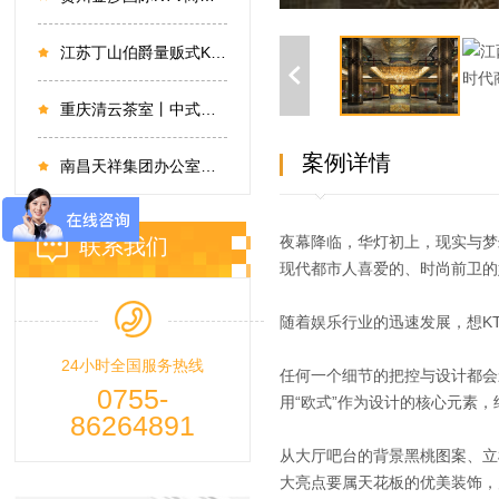
江苏丁山伯爵量贩式KTV设计
重庆清云茶室丨中式古韵，以淡雅显真章
案例详情
南昌天祥集团办公室设计
夜幕降临，华灯初上，现实与梦
联系我们
现代都市人喜爱的、时尚前卫的
随着娱乐行业的迅速发展，想K
24小时全国服务热线
任何一个细节的把控与设计都会
0755-
用“欧式”作为设计的核心元素
86264891
从大厅吧台的背景黑桃图案、立
大亮点要属天花板的优美装饰，