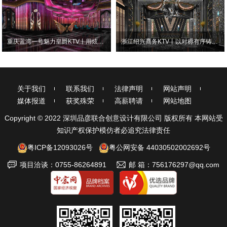
重庆蓝湾一号魅力皇爵KTV丨用炫彩霓虹打造梦幻派对KTV
浙江绍兴商务KTV丨以对称有序铸就磅礴璀璨
关于我们
联系我们
法律声明
网站声明
媒体报道
获奖殊荣
高薪聘请
网站地图
Copyright © 2022 深圳品彦联合创意设计有限公司 版权所有 本网站受
知识产权保护模仿者必追究法律责任
粤ICP备12093026号
粤公网安备 44030502002692号
项目洽谈：0755-86264891
邮 箱：756176297@qq.com