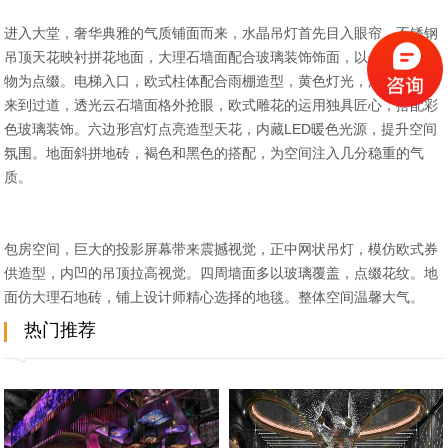
进入大堂，奢华典雅的气质铺面而来，水晶吊灯首先目入眼帘，不锈钢
吊顶天花映衬拼花地面，大理石墙面配合玻璃装饰饰面，以金属装饰饰
物为点缀。电梯入口，欧式柱体配合雨棚造型，黄色灯光，温馨典雅。
来到过道，透光云石墙面格外抢眼，欧式雕花的运用独具匠心，搭配彩
色玻璃装饰。六边形宫灯点亮造型天花，内藏LED暖色光源，提升空间
氛围。地面斜拼地砖，褐色和黑色的搭配，为空间注入几分稳重的气
质。
包房空间，巨大的投影屏幕带来震撼视觉，正中网状吊灯，模仿欧式券
供造型，内凹的吊顶拉高视觉。四周墙面多以玻璃覆盖，点缀花纹。地
面仿大理石地砖，铺上设计师精心选择的地毯。整体空间温馨大气。
热门推荐