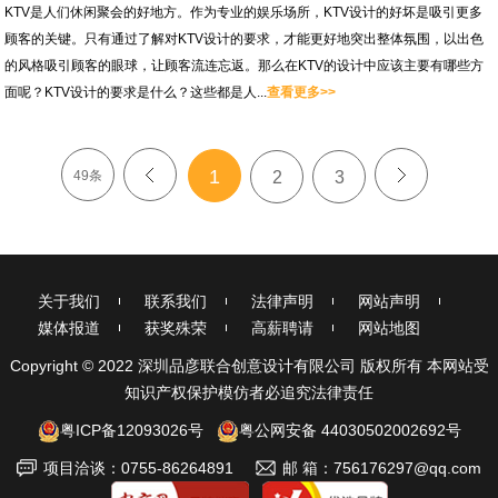
KTV是人们休闲聚会的好地方。作为专业的娱乐场所，KTV设计的好坏是吸引更多
顾客的关键。只有通过了解对KTV设计的要求，才能更好地突出整体氛围，以出色
的风格吸引顾客的眼球，让顾客流连忘返。那么在KTV的设计中应该主要有哪些方
面呢？KTV设计的要求是什么？这些都是人...
查看更多>>
1
49条
<
2
3
>
关于我们
联系我们
法律声明
网站声明
媒体报道
获奖殊荣
高薪聘请
网站地图
Copyright © 2022 深圳品彦联合创意设计有限公司 版权所有 本网站受
知识产权保护模仿者必追究法律责任
粤ICP备12093026号
粤公网安备 44030502002692号
项目洽谈：0755-86264891
邮 箱：756176297@qq.com