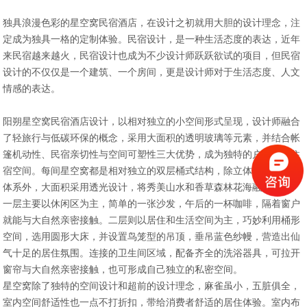
独具浪漫色彩的星空窝民宿酒店，在设计之初就用大胆的设计理念，注
定成为独具一格的定制体验。民宿设计，是一种生活态度的表达，近年
来民宿越来越火，民宿设计也成为不少设计师跃跃欲试的项目，但民宿
设计的不仅仅是一个建筑、一个房间，更是设计师对于生活态度、人文
情感的表达。
阳朔星空窝民宿酒店设计，以相对独立的小空间形式呈现，设计师融合
了轻旅行与低碳环保的概念，采用大面积的透明玻璃等元素，并结合帐
篷机动性、民宿亲切性与空间可塑性三大优势，成为独特的户外休闲住
宿空间。每间星空窝都是相对独立的双层桶式结构，除立体架构的支撑
体系外，大面积采用透光设计，将秀美山水和香草森林花海融为一体。
一层主要以休闲区为主，简单的一张沙发，午后的一杯咖啡，隔着窗户
就能与大自然亲密接触。二层则以居住和生活空间为主，巧妙利用桶形
空间，选用圆形大床，并设置鸟笼型的吊顶，垂吊蓝色纱幔，营造出仙
气十足的居住氛围。连接的卫生间区域，配备齐全的洗浴器具，可拉开
窗帘与大自然亲密接触，也可形成自己独立的私密空间。
星空窝除了独特的空间设计和超前的设计理念，麻雀虽小，五脏俱全，
室内空间舒适性也一点不打折扣，带给消费者舒适的居住体验。室内布