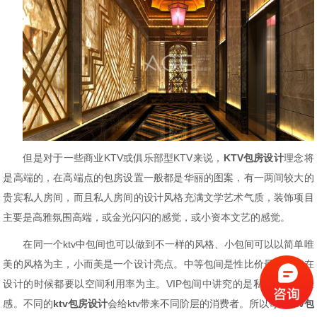
但是对于一些商业
KTV或俱乐部型KTV来说，
KTV
包房
设计
理念将
是高端的，在高端点的包房设置一般都是华丽的图案，有一两间较大的
贵宾私人房间，而且私人房间的设计风格充满文学艺术气质，装饰项目
主要是高雅氛围高端，或金光闪闪的感觉，或小资本文艺的感觉。
在同一个ktv中包间也可以做到不一样的风格、小包间可以以简单唯
美的风格为主，小而美是一个设计亮点。中等包间是性比价最高的，在
设计的时候都要以空间利用率为主。VIP包间中讲究的是私密性和体验
感。不同的
ktv包房设计
会给
ktv带来不同阶层的消费者。所以每间
ktv包