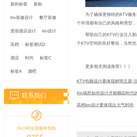
新的标签
新标
为了确保更独特的
KTV
服务
ktv装修设计
餐厅装修
个环境都有自己的风格和类型，
度假酒店设计
ktv设计
帮助自己的
KTV
行业注入新
个
KTV
空间的良好整合，当然也
高档
标签测试D
酒店
时尚
标签C
更多相关阅读推荐》》》
标签A
酒吧
KTV
包厢设计要体现鲜明主题 
Ktv
场所如何设计才能顺应时代
联系我们
ktv
高档
设计要体现出大气时尚
24小时全国服务热线