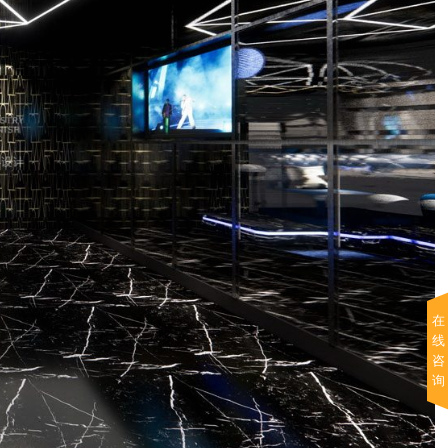
在
线
咨
询