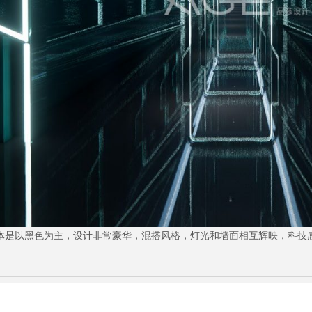
v整体是以黑色为主，设计非常豪华，混搭风格，灯光和墙面相互辉映，科技