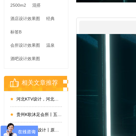
2500m2
混搭
酒店设计效果图
经典
标签B
会所设计效果图
温泉
酒吧设计效果图
相关文章推荐
河北KTV设计，河北张家口皇城太方商务KTV设计
贵州K歌沐足会所丨五彩斑斓，霓虹璀璨，众元素的碰撞相生
延玺宫前厅设计丨原木淡雅，一见“清”心