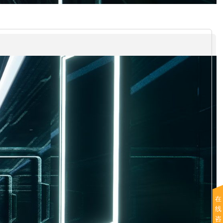
在
线
咨