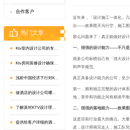
合作客户
近年来，「设计施工一体化」几
出——效果图天马行空，施工图
热门文章
那么问题来了：真正能做好设计
一、很强的设计能力——不只是
Ktv室内设计公司的专业性和选择
很多公司标榜自己有「强大设计
Ktv房间装修设计确保每个细节都做到完美
和声学规范。
真正具备设计能力的公司，至少
浅析中国经济下行对KTV设计行业的影响和未来
第一，拥有独立完整的设计体系
做酒店的设计公司哪家强 如何选择
地，美学和功能之间有精准平衡
了解派对KTV设计理念 才能抓住消费者心理
二、很强的落地能力——效果图
这是目前行业最大的痛点。大量
提供给客户详细的酒店室内设计说明，做到有效沟通
皮，设计师画完走人，施工队凭