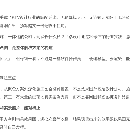
乎成了KTV设计行业的标配话术。无论规模大小、无论有无实际工地经
漏洞百出，预算超支一倍还收不住尾。
施工一体化的公司，到底长什么样？品彦设计通过20余年的行业实践，
画图，是整体解决方案的构建
团队」，但仔细一看，不过是一群软件操作员——会建模型、会渲染、能
满足三点：
，从概念方案到深化施工图全链路覆盖，不是效果图外包给设计公司、施
。第三，有大量的已落地真实案例支撑，而不是靠网图和盗图拼凑作品集
和实景照片，能对得上
甲方拿到精美效果图，满心欢喜等收楼，结果现场出来的效果跟效果图完
经验自己发挥。