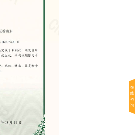
在
线
咨
询