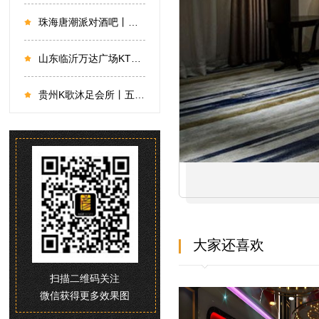
珠海唐潮派对酒吧丨如梦似幻，穿越星际
山东临沂万达广场KTV丨在有限空间中创造无限可能
贵州K歌沐足会所丨五彩斑斓，霓虹璀璨，众元素的碰撞相生
大家还喜欢
扫描二维码关注
微信获得更多效果图