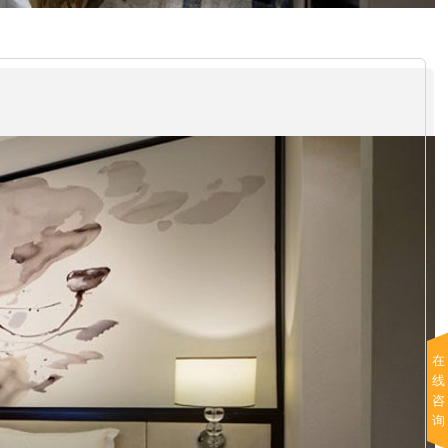
在
线
咨
询