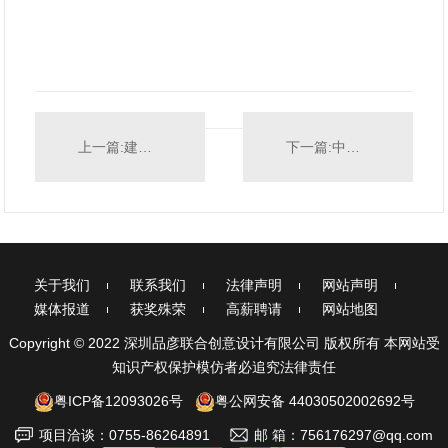
上一篇:建筑与环艺学生设计作品展特约导师评委
下一篇:中外酒店（九届）白金奖
关于我们
联系我们
法律声明
网站声明
媒体报道
获奖殊荣
高薪聘请
网站地图
Copyright © 2022 深圳品彦联合创意设计有限公司 版权所有 本网站受
知识产权保护模仿者必追究法律责任
粤ICP备12093026号
粤公网安备 44030502002692号
项目洽谈：0755-86264891
邮 箱：756176297@qq.com