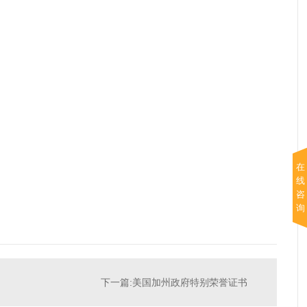
在
线
咨
询
下一篇:美国加州政府特别荣誉证书