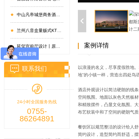
中山凡帝城堡商务酒店设计
兰州八音盒量贩式KTV设计
案例详情
延玺宫前厅设计丨原木淡雅，一见“清”心
以浪漫的名义，尽享度假胜地。
联系我们
地”的小镇一样，营造出四处鸟
酒店外观设计以简洁硬朗的线条
空间氛围。地面以灰色天然板材
24小时全国服务热线
和精致摆件，凸显文化氛围。大
0755-
布艺软装中和了空间的硬朗气质
86264891
餐饮区以规范整洁的设计给人舒
简约设计，造型简约而舒适，摆