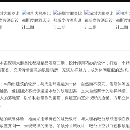
本案深圳大鹏奥比都斯精品酒店二期，设计师用巧妙的设计，打造一个精
语花香、充满诗情画意的浪漫场所，充满别样魅力，成为休闲度假的选择
，勾勒出建筑的轮廓，与周边环境融为一体，自然而不突兀。酒店休闲区
铺贴，像团团浓雾或像潺潺水纹的纹理图案，是大自然赋予的别样风情。
大的落地窗，以竹制卷帘作为窗帘，保证室内室外视野的通畅。方形立体
。
适的就餐体验，地面采用米黄色的哑光板材，与大理石吧台形成连续性设
放整齐划一，呈现规律的美感。吊顶分区域设计，吧台上空以白色板顶配