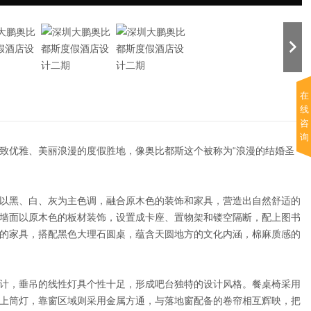
在
线
咨
询
致优雅、美丽浪漫的度假胜地，像奥比都斯这个被称为“浪漫的结婚圣
。
以黑、白、灰为主色调，融合原木色的装饰和家具，营造出自然舒适的
墙面以原木色的板材装饰，设置成卡座、置物架和镂空隔断，配上图书
的家具，搭配黑色大理石圆桌，蕴含天圆地方的文化内涵，棉麻质感的
计，垂吊的线性灯具个性十足，形成吧台独特的设计风格。餐桌椅采用
上筒灯，靠窗区域则采用金属方通，与落地窗配备的卷帘相互辉映，把