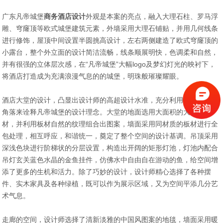
广东凡帝城堡
商务酒店设计
外观是本案的亮点，融入大理石柱、罗马浮
雕、穹窿顶等欧式城堡建筑元素，外墙采用大理石铺贴，并用几何线条
进行修饰，屋顶中间设置半圆挑高设计，左右两侧建造了欧式穹窿顶的
小露台，整个外立面的设计简洁流畅，线条顺展明快，色调柔和自然，
并有很强的立体层次感，在“凡帝城堡”大幅logo及梦幻灯光的映衬下，
将酒店打造成为充满浪漫气息的的城堡，明珠般璀璨耀眼。
酒店大堂的设计，凸显出设计师的高超设计水准，充分利用空间的各个
角落来诠释凡帝城堡的设计理念。大堂的地面选用大面积的大理石板
材，并利用板材自然的纹理组合出图案，墙面采用同材质的板材进行全
包处理，相互呼应，和谐统一，奠定了整个空间的设计基调。吊顶采用
深浅色块进行阶梯状的分层设置，构造出开阔的矩形灯池，灯池内配合
吊灯玄关蓝色水晶的金鱼挂件，仿佛水中自由自在游动的鱼，给空间增
添了更多的生机和活力。除了巧妙的设计，设计师精心选择了各种摆
件、实木家具及各种绿植，既可以作为展示区域，又为空间平添几分艺
术气息。
走廊的空间，设计师选择了清新淡雅的中国风图案的地毯，墙面采用暖