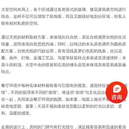
大堂空间布局上，各个区域通过各类形式的玻璃、镂花屏风将空间进行
组合。这样不仅可以增加了装饰面，而且又能很好地划分区域，给客人
留有相对私密的空间。
通过天然的材料取材方案，来体现向往自然，亲近自然感受自然的生活
情趣，进而体现自然思想内涵；同时，以纯洁的木头原色调作为颜色搭
配方案，自然光线的巧妙运用，富有流线及梦幻色彩的线条，佐以花
瓣、画作、灯饰、金属工艺品、鸟笼等软装特点来表述其浪漫情怀；木
质斗拱斜顶、大堂中央的喷泉和石质的佛头造型来体现东南亚风格装修
特点。
餐厅环境中每种实体材料都有着与它固有的视觉、感觉特征相吻合的“表
情”，不同的肌理有不同的“表情”。将这些“表情”与文化品位的形成联系
在一起，共同表达餐厅环境的氛围。如本案，地面上抛光平整光滑的地
砖质地坚固、凝重；天花不规则条状造型配以柔和的灯光以亲切、柔
和、温暖的感觉。
走廊的设计上，房间的门牌均有灯光指引，满足顾客容易和迅速的看清