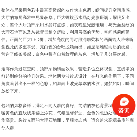
整体布局采用色彩中最富高级感的灰作为主色调，瞬间提升空间质感。
大厅的布局高雅中尽显奢华，巨大螺旋形水晶灯光影斑斓，耀眼又出
众，整个大厅顶部采用水晶灯点缀，如夜晚星光般璀璨，与光面裂纹的
大理石地面以及灰镜背景相交辉映，利用层高的优势，空间感瞬间延
伸。正面的巨大LED屏，增加亮度的同时用混响柔和的画面给人带来听
觉视觉的多重享受。亮白色的台吧脱颖而出，如层层堆砌而起的纹路，
营造了线条美感，白色中带有自然纹理的灰色，增加了几分层次感。
走廊作为过渡空间，顶部采购镜面效果，营造多位立体视觉，直线条的
灯起到绝好的拉升效果。墙体两侧波纹式设计，在灯光的作用下，不同
角度着射出不一样的色彩，如湖面上波光粼粼的水纹，如梦如幻，瞬间
放松下来。
包厢的风格多样，满足不同人群的喜好。简洁的灰色背景墙干净利落，
暖黄色的直线线条锦上添花，气氛温馨舒适。金色的包边处理，尽显奢
华高贵。裂纹光面的大理石地面，呈现动态感，适合追求高端品质的商
务人群。