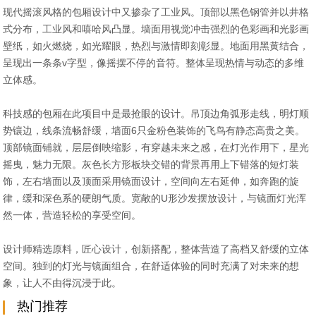
现代摇滚风格的包厢设计中又掺杂了工业风。顶部以黑色钢管并以井格
式分布，工业风和嘻哈风凸显。墙面用视觉冲击强烈的色彩画和光影画
壁纸，如火燃烧，如光耀眼，热烈与激情即刻彰显。地面用黑黄结合，
呈现出一条条v字型，像摇摆不停的音符。整体呈现热情与动态的多维
立体感。
科技感的包厢在此项目中是最抢眼的设计。吊顶边角弧形走线，明灯顺
势镶边，线条流畅舒缓，墙面6只金粉色装饰的飞鸟有静态高贵之美。
顶部镜面铺就，层层倒映缩影，有穿越未来之感，在灯光作用下，星光
摇曳，魅力无限。灰色长方形板块交错的背景再用上下错落的短灯装
饰，左右墙面以及顶面采用镜面设计，空间向左右延伸，如奔跑的旋
律，缓和深色系的硬朗气质。宽敞的U形沙发摆放设计，与镜面灯光浑
然一体，营造轻松的享受空间。
设计师精选原料，匠心设计，创新搭配，整体营造了高档又舒缓的立体
空间。独到的灯光与镜面组合，在舒适体验的同时充满了对未来的想
象，让人不由得沉浸于此。
热门推荐