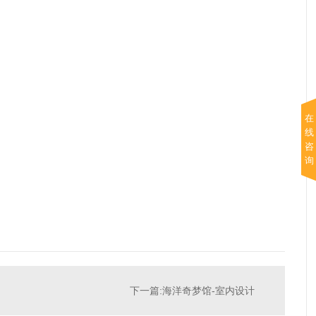
在
线
咨
询
下一篇:海洋奇梦馆-室内设计