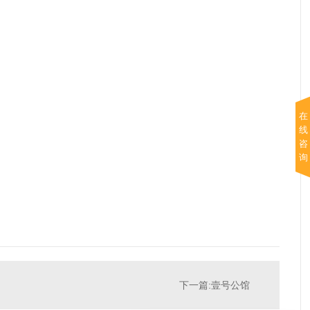
在
线
咨
询
下一篇:壹号公馆