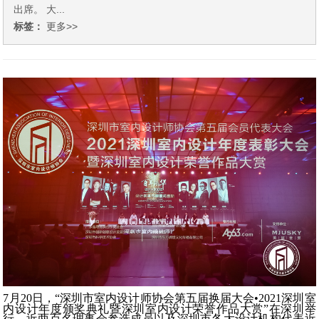
出席。 大...
标签：
更多>>
7
月
20
日，“深圳市室内设计师协会第五届换届大会•
2021
深圳室
内设计年度颁奖典礼暨深圳室内设计荣誉作品大赏”在深圳举
行，近两百名理事会参选成员以及深圳市各大设计机构代表近