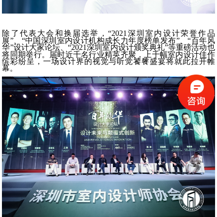
除了代表大会和换届选举，“
2021
深圳室内设计荣誉作品
展”、“中国深圳室内设计机构成长力年度榜单发布”、“百年风
华”设计大家论坛、“
2021
深圳室内设计颁奖典礼”等重磅活动也
将同期举行。届时近千名行业精英齐聚，上千幅室内设计佳作
缤彩纷呈，一场设计界的视觉与听觉饕餮盛宴将就此拉开帷
幕。